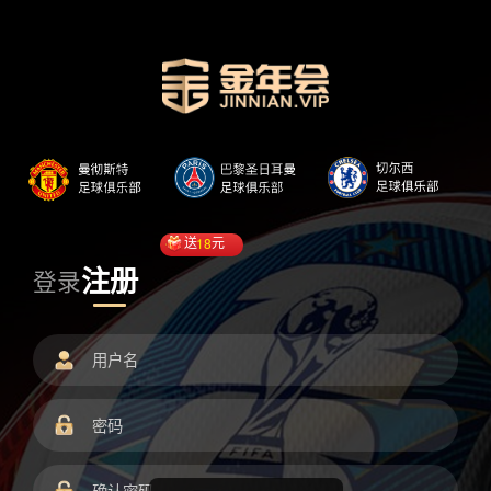
送
18
元
注册
登录